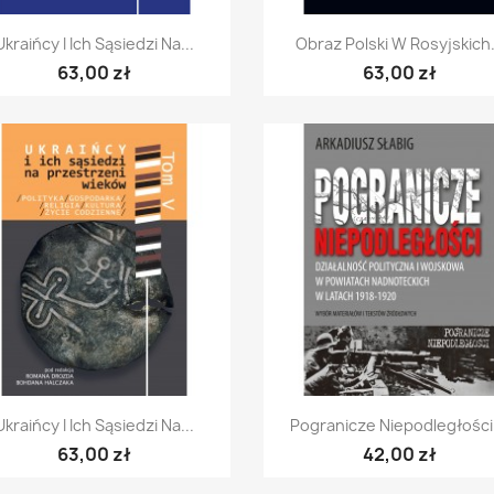
Szybki podgląd
Szybki podgląd


Ukraińcy I Ich Sąsiedzi Na...
Obraz Polski W Rosyjskich.
63,00 zł
63,00 zł
Szybki podgląd
Szybki podgląd


Ukraińcy I Ich Sąsiedzi Na...
Pogranicze Niepodległości.
63,00 zł
42,00 zł