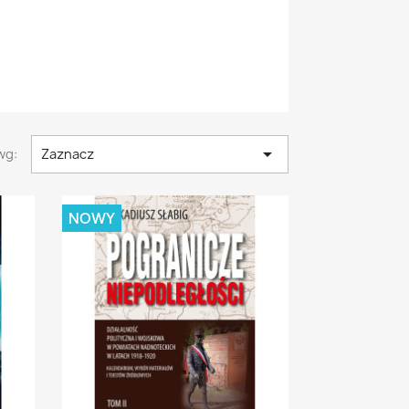

wg:
Zaznacz
NOWY