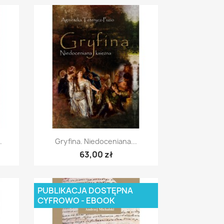
Szybki podgląd

.
Gryfina. Niedoceniana...
63,00 zł
PUBLIKACJA DOSTĘPNA
CYFROWO - EBOOK