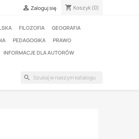
shopping_cart

Koszyk
(0)
Zaloguj się
LSKA
FILOZOFIA
GEOGRAFIA
IA
PEDAGOGIKA
PRAWO
INFORMACJE DLA AUTORÓW
search