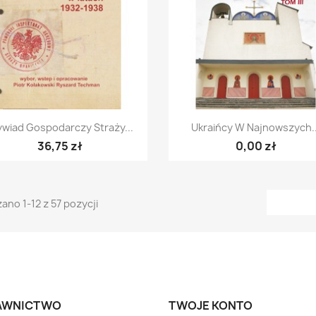
Szybki podgląd
Szybki podgląd


wiad Gospodarczy Straży...
Ukraińcy W Najnowszych..
36,75 zł
0,00 zł
ano 1-12 z 57 pozycji
AWNICTWO
TWOJE KONTO