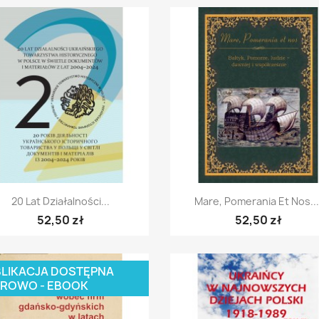
Szybki podgląd
Szybki podgląd


20 Lat Działalności...
Mare, Pomerania Et Nos...
52,50 zł
52,50 zł
LIKACJA DOSTĘPNA
ROWO - EBOOK