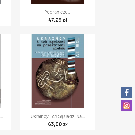
Szybki podgląd

..
Pogranicze...
47,25 zł
Szybki podgląd

...
Ukraińcy I Ich Sąsiedzi Na...
63,00 zł