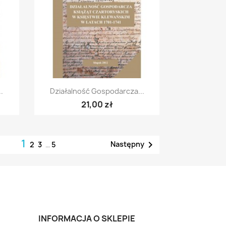
Szybki podgląd

.
Działalność Gospodarcza...
21,00 zł
1

Następny
2
3
…
5
INFORMACJA O SKLEPIE