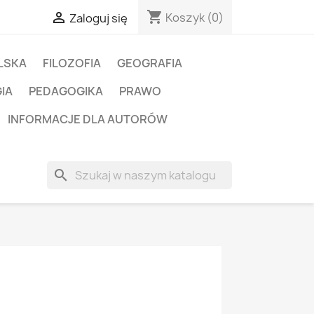
shopping_cart

Koszyk
(0)
Zaloguj się
LSKA
FILOZOFIA
GEOGRAFIA
IA
PEDAGOGIKA
PRAWO
INFORMACJE DLA AUTORÓW
search