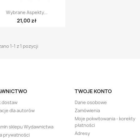
Szybki podgląd

Wybrane Aspekty...
21,00 zł
ano 1-1 z 1 pozycji
AWNICTWO
TWOJE KONTO
k dostaw
Dane osobowe
acje dla autorów
Zamówienia
Moje pokwitowania - korekty
płatności
amin sklepu Wydawnictwa
Adresy
ka prywatności