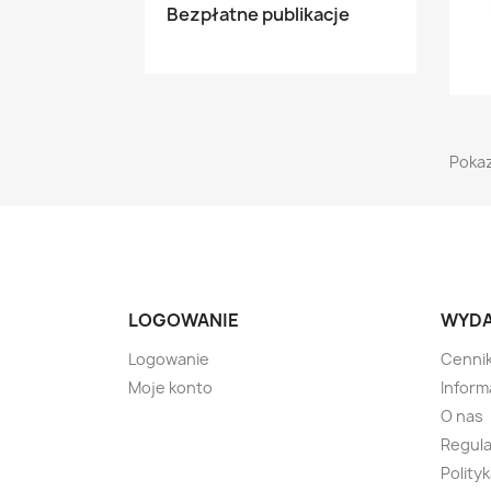
Bezpłatne publikacje
Pokaz
LOGOWANIE
WYD
Logowanie
Cenni
Moje konto
Inform
O nas
Regul
Polity