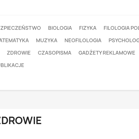
EZPIECZEŃSTWO
BIOLOGIA
FIZYKA
FILOLOGIA PO
ATEMATYKA
MUZYKA
NEOFILOLOGIA
PSYCHOLOG
ZDROWIE
CZASOPISMA
GADŻETY REKLAMOWE
UBLIKACJE
ZDROWIE