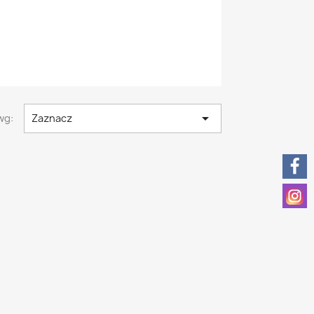

wg:
Zaznacz