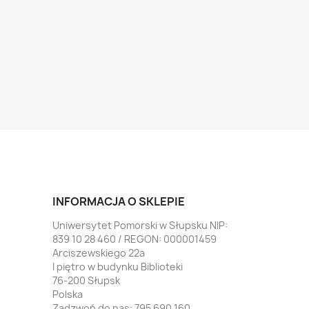
INFORMACJA O SKLEPIE
Uniwersytet Pomorski w Słupsku NIP:
839 10 28 460 / REGON: 000001459
Arciszewskiego 22a
I piętro w budynku Biblioteki
76-200 Słupsk
Polska
Zadzwoń do nas:
795 690 160