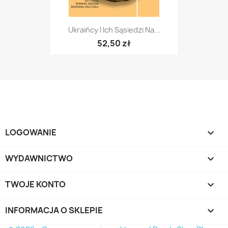
Ukraińcy I Ich Sąsiedzi Na...
52,50 zł
LOGOWANIE

WYDAWNICTWO

TWOJE KONTO

INFORMACJA O SKLEPIE
keyboard_arrow_down