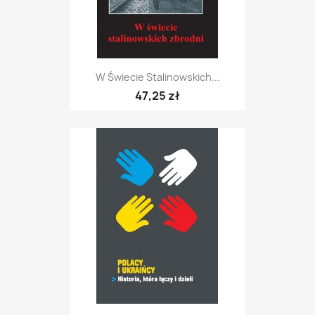
W Świecie Stalinowskich...
47,25 zł