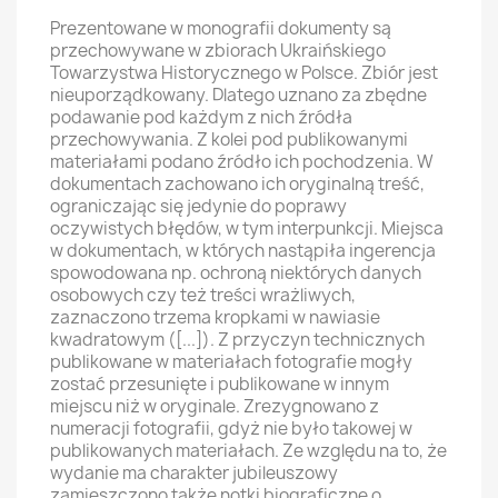
Prezentowane w monografii dokumenty są
przechowywane w zbiorach Ukraińskiego
Towarzystwa Historycznego w Polsce. Zbiór jest
nieuporządkowany. Dlatego uznano za zbędne
podawanie pod każdym z nich źródła
przechowywania. Z kolei pod publikowanymi
materiałami podano źródło ich pochodzenia. W
dokumentach zachowano ich oryginalną treść,
ograniczając się jedynie do poprawy
oczywistych błędów, w tym interpunkcji. Miejsca
w dokumentach, w których nastąpiła ingerencja
spowodowana np. ochroną niektórych danych
osobowych czy też treści wrażliwych,
zaznaczono trzema kropkami w nawiasie
kwadratowym ([...]). Z przyczyn technicznych
publikowane w materiałach fotografie mogły
zostać przesunięte i publikowane w innym
miejscu niż w oryginale. Zrezygnowano z
numeracji fotografii, gdyż nie było takowej w
publikowanych materiałach. Ze względu na to, że
wydanie ma charakter jubileuszowy
zamieszczono także notki biograficzne o