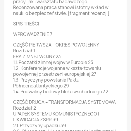
pracy, jak i warsztatu badawczego.
Recenzowana praca stanowi istotny wkład w
nauki o bezpieczeństwie. [fragment recenzji]
SPIS TREŚCI
WPROWADZENIE 7
CZĘŚĆ PIERWSZA – OKRES POWOJENNY
Rozdział 1
ERA ZIMNEJ WOJNY 23
1.1. Początki zimnej wojny w Europie 23
1.2. Konferencje wojenne w kształtowaniu
powojennej przestrzeni europejskiej 27
1.3. Przyczyny powstania Paktu
Północnoatlantyckiego 29
1.4. Podwaliny budowy bloku wschodniego 32
CZĘŚĆ DRUGA – TRANSFORMACJA SYSTEMOWA
Rozdział 2
UPADEK SYSTEMU KOMUNISTYCZNEGO I
LIKWIDACJA ZSRR 39
2.1. Przyczyny upadku 39