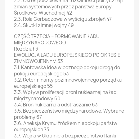
2.2. Okres poszukiwania tożsamości politycznej i
zmian systemowych przez państwa Europy
Środkowo-Wschodniej 42
2.3. Rola Gorbaczowa w wyścigu zbrojeń 47
2.4. Skutki zimnej wojny 49
CZĘŚĆ TRZECIA – FORMOWANIE ŁADU
MIĘDZYNARODOWEGO
Rozdział 3
EWOLUCJA ŁADU EUROPEJSKIEGO PO OKRESIE
ZIMNOWOJENNYM 53
3.1. Kantowska idea wiecznego pokoju drogą do
pokoju europejskiego 53
3.2. Determinanty pozimnowojennego porządku
europejskiego 55
3.3. Wpływ proliferacji broni nuklearnej na ład
międzynarodowy 60
3.4. Broń nuklearna a odstraszanie 63
3.5. Bezpieczeństwo międzynarodowe. Wybrane
problemy 67
3.6. Aneksja Krymu źródłem niepokoju państw
europejskich 73
3.7. Wojna w Ukrainie a bezpieczeństwo flanki