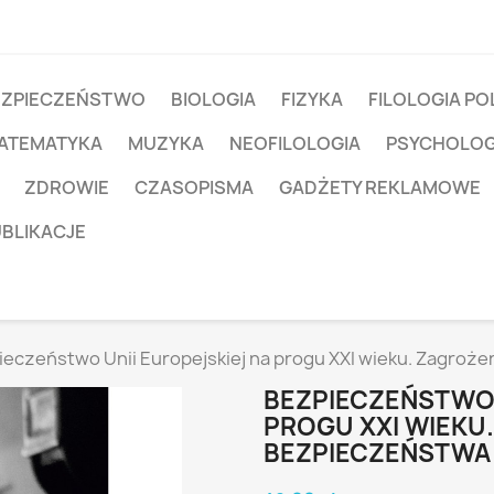
EZPIECZEŃSTWO
BIOLOGIA
FIZYKA
FILOLOGIA PO
ATEMATYKA
MUZYKA
NEOFILOLOGIA
PSYCHOLOG
ZDROWIE
CZASOPISMA
GADŻETY REKLAMOWE
UBLIKACJE
ieczeństwo Unii Europejskiej na progu XXI wieku. Zagro
BEZPIECZEŃSTWO 
PROGU XXI WIEKU
BEZPIECZEŃSTW