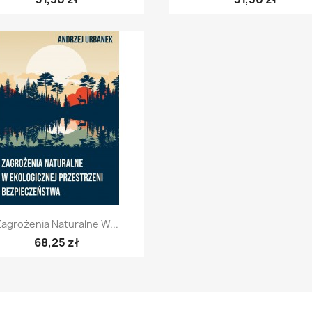
Szybki podgląd

Zagrożenia Naturalne W...
68,25 zł