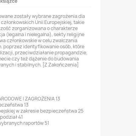
 książce
owane zostały wybrane zagrożenia dla
złonkowskich Unii Europejskiej, takie
czość zorganizowana o charakterze
 (legalna i nielegalna), sekty religijne
twa członkowskie w celu zwalczania
n. poprzez identyfikowanie osób, które
izacji, przeciwdziałanie propagandzie,
rnecie czy też dążenie do budowania
nych i stabilnych. [Z Zakończenia]
RODOWE I ZAGROŻENIA 13
ieczeństwa 13
pejskiej w zakresie bezpieczeństwa 25
 podział 41
wybranych raportów 51