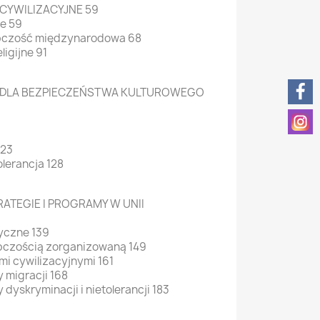
CYWILIZACYJNE 59
ne 59
tępczość międzynarodowa 68
ligijne 91
 DLA BEZPIECZEŃSTWA KULTUROWEGO
123
olerancja 128
ATEGIE I PROGRAMY W UNII
tyczne 139
ępczością zorganizowaną 149
mi cywilizacyjnymi 161
y migracji 168
 dyskryminacji i nietolerancji 183