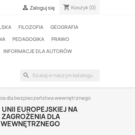
shopping_cart

Koszyk
(0)
Zaloguj się
LSKA
FILOZOFIA
GEOGRAFIA
IA
PEDAGOGIKA
PRAWO
INFORMACJE DLA AUTORÓW
search
żenia dla bezpieczeństwa wewnętrznego
UNII EUROPEJSKIEJ NA
. ZAGROŻENIA DLA
A WEWNĘTRZNEGO