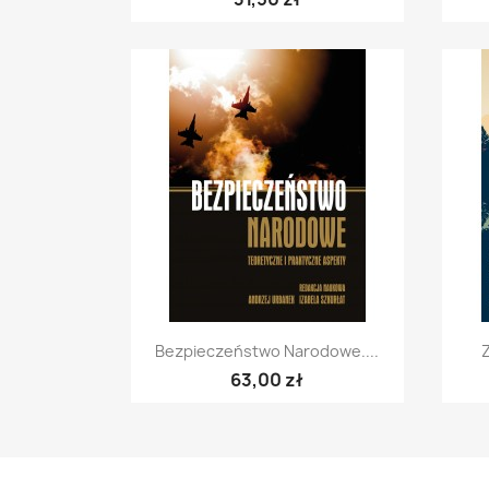
Szybki podgląd

Bezpieczeństwo Narodowe....
63,00 zł