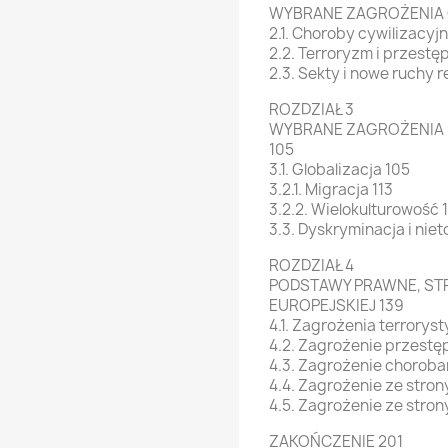
WYBRANE ZAGROŻENIA 
2.1. Choroby cywilizacyj
2.2. Terroryzm i przes
2.3. Sekty i nowe ruchy re
ROZDZIAŁ 3
WYBRANE ZAGROŻENIA
105
3.1. Globalizacja 105
3.2.1. Migracja 113
3.2.2. Wielokulturowość 
3.3. Dyskryminacja i niet
ROZDZIAŁ 4
PODSTAWY PRAWNE, STR
EUROPEJSKIEJ 139
4.1. Zagrożenia terrorys
4.2. Zagrożenie przest
4.3. Zagrożenie choroba
4.4. Zagrożenie ze stron
4.5. Zagrożenie ze strony
ZAKOŃCZENIE 201