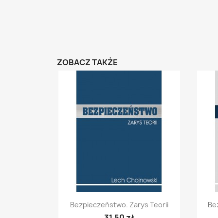
ZOBACZ TAKŻE
Szybki podgląd

Bezpieczeństwo. Zarys Teorii
Be
31,50 zł