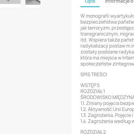
Opis
Informacje o
W monografii wyartykuł
bezpieczeństwa państw c
jak terroryzm, przestęp
transgranicznym, migracja
itd. Wspiera także pańs
radykalizacji postaw m.i
zostały poddane radykal
która ma miejsce w Inte
społeczeństw zintegrowa
SPIS TREŚCI
WSTĘP 5
ROZDZIAŁ 1
ŚRODOWISKO MIĘDZYNA
1.1. Zmiany pojęcia bezp
1.2. Aktywność Unii Euro
1.3. Zagrożenia. Pojęcie i
1.4. Zagrożenia według 
ROZDZIAŁ 2