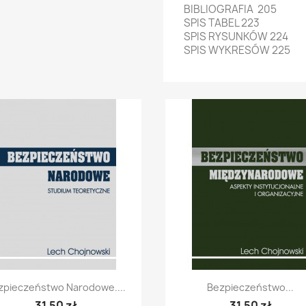
BIBLIOGRAFIA 205
SPIS TABEL 223
SPIS RYSUNKÓW 224
SPIS WYKRESÓW 225
Szybki podgląd
Szybki podgląd


zpieczeństwo Narodowe....
Bezpieczeństwo...
31,50 zł
31,50 zł