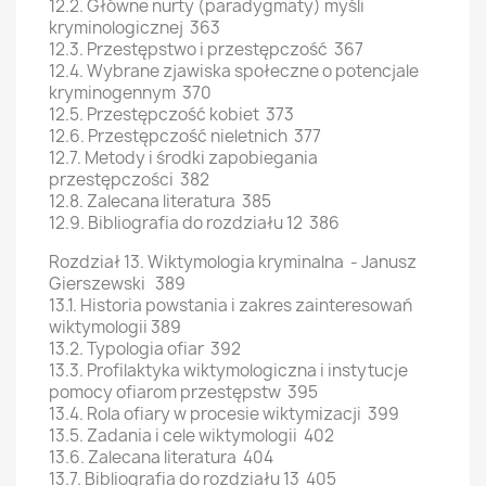
12.2. Główne nurty (paradygmaty) myśli
kryminologicznej 363
12.3. Przestępstwo i przestępczość 367
12.4. Wybrane zjawiska społeczne o potencjale
kryminogennym 370
12.5. Przestępczość kobiet 373
12.6. Przestępczość nieletnich 377
12.7. Metody i środki zapobiegania
przestępczości 382
12.8. Zalecana literatura 385
12.9. Bibliografia do rozdziału 12 386
Rozdział 13. Wiktymologia kryminalna - Janusz
Gierszewski 389
13.1. Historia powstania i zakres zainteresowań
wiktymologii 389
13.2. Typologia ofiar 392
13.3. Profilaktyka wiktymologiczna i instytucje
pomocy ofiarom przestępstw 395
13.4. Rola ofiary w procesie wiktymizacji 399
13.5. Zadania i cele wiktymologii 402
13.6. Zalecana literatura 404
13.7. Bibliografia do rozdziału 13 405