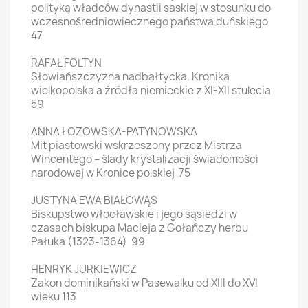
polityką władców dynastii saskiej w stosunku do
wczesnośredniowiecznego państwa duńskiego
47
RAFAŁ FOLTYN
Słowiańszczyzna nadbałtycka. Kronika
wielkopolska a źródła niemieckie z XI-XII stulecia
59
ANNA ŁOZOWSKA-PATYNOWSKA
Mit piastowski wskrzeszony przez Mistrza
Wincentego – ślady krystalizacji świadomości
narodowej w Kronice polskiej 75
JUSTYNA EWA BIAŁOWĄS
Biskupstwo włocławskie i jego sąsiedzi w
czasach biskupa Macieja z Gołańczy herbu
Pałuka (1323-1364) 99
HENRYK JURKIEWICZ
Zakon dominikański w Pasewalku od XIII do XVI
wieku 113