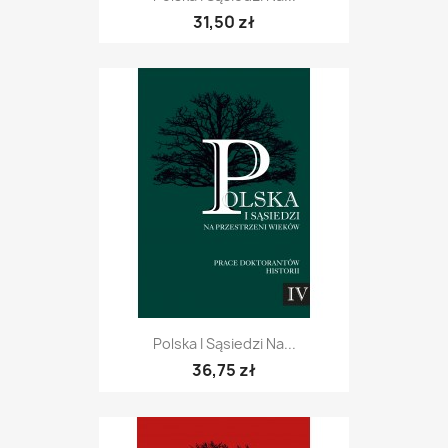
31,50 zł
Polska I Sąsiedzi Na...
36,75 zł