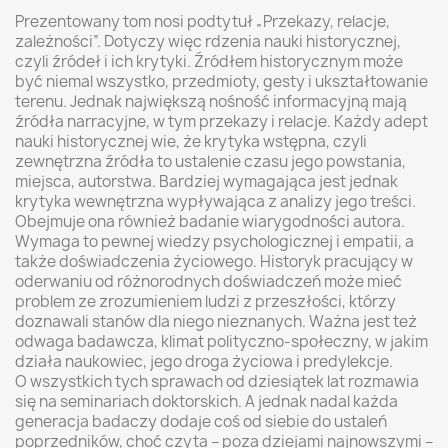
Prezentowany tom nosi podtytuł „Przekazy, relacje,
zależności”. Dotyczy więc rdzenia nauki historycznej,
czyli źródeł i ich krytyki. Źródłem historycznym może
być niemal wszystko, przedmioty, gesty i ukształtowanie
terenu. Jednak największą nośność informacyjną mają
źródła narracyjne, w tym przekazy i relacje. Każdy adept
nauki historycznej wie, że krytyka wstępna, czyli
zewnętrzna źródła to ustalenie czasu jego powstania,
miejsca, autorstwa. Bardziej wymagająca jest jednak
krytyka wewnętrzna wypływająca z analizy jego treści.
Obejmuje ona również badanie wiarygodności autora.
Wymaga to pewnej wiedzy psychologicznej i empatii, a
także doświadczenia życiowego. Historyk pracujący w
oderwaniu od różnorodnych doświadczeń może mieć
problem ze zrozumieniem ludzi z przeszłości, którzy
doznawali stanów dla niego nieznanych. Ważna jest też
odwaga badawcza, klimat polityczno-społeczny, w jakim
działa naukowiec, jego droga życiowa i predylekcje.
O wszystkich tych sprawach od dziesiątek lat rozmawia
się na seminariach doktorskich. A jednak nadal każda
generacja badaczy dodaje coś od siebie do ustaleń
poprzedników, choć czyta – poza dziejami najnowszymi –