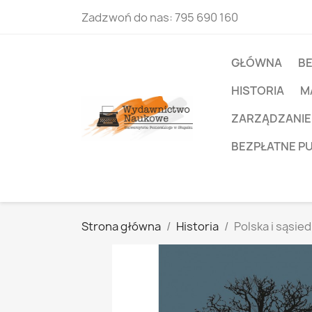
Zadzwoń do nas:
795 690 160
GŁÓWNA
B
HISTORIA
M
ZARZĄDZANIE
BEZPŁATNE P
Strona główna
Historia
Polska i sąsie