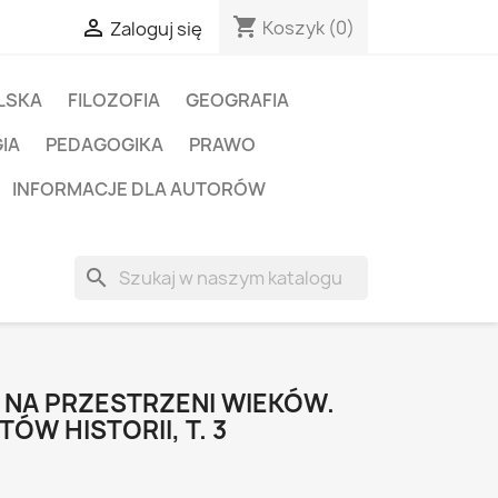
shopping_cart

Koszyk
(0)
Zaloguj się
LSKA
FILOZOFIA
GEOGRAFIA
IA
PEDAGOGIKA
PRAWO
INFORMACJE DLA AUTORÓW
search
I NA PRZESTRZENI WIEKÓW.
W HISTORII, T. 3