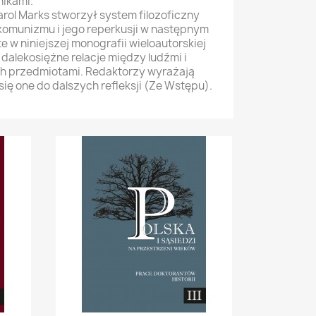
nikami.
rol Marks stworzył system filozoficzny
komunizmu i jego reperkusji w następnym
e w niniejszej monografii wieloautorskiej
dalekosiężne relacje między ludźmi i
h przedmiotami. Redaktorzy wyrażają
się one do dalszych refleksji (Ze Wstępu).