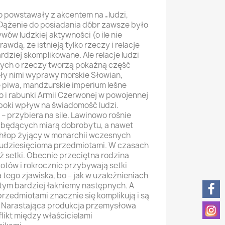
o powstawały z akcentem na „ludzi,
. Dążenie do posiadania dóbr zawsze było
ów ludzkiej aktywności (o ile nie
awdą, że istnieją tylko rzeczy i relacje
rdziej skomplikowane. Ale relacje ludzi
cych o rzeczy tworzą pokaźną część
yły nimi wyprawy morskie Słowian,
 piwa, mandżurskie imperium leśne
i rabunki Armii Czerwonej w powojennej
boki wpływ na świadomość ludzi.
 – przybiera na sile. Lawinowo rośnie
 będących miarą dobrobytu, a nawet
Chłop żyjący w monarchii wczesnych
kudziesięcioma przedmiotami. W czasach
ż setki. Obecnie przeciętna rodzina
otów i rokrocznie przybywają setki
tego zjawiska, bo – jak w uzależnieniach
tym bardziej łakniemy następnych. A
przedmiotami znacznie się komplikują i są
. Narastająca produkcja przemysłowa
flikt między właścicielami