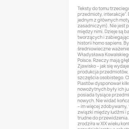
Teksty do tomu trzecieg
przedmioty, interakcje”
jednym z głównych motyw
zasadniczym). Nie jest pr
między nimi. Dzieje są ba
tworzących i zabiegają
historii homo sapiens. B
średniowieczne ważenie
Władysława Kowalskiego 
Polsce. Rzeczy mają głę
Zjawisko – jak się wydaje
produkcja przedmiotów,
szczęścia osobistego. 
Piastów dysponował kil
nowożytnych były ich ju
posiada tysiące przedmi
nowych. Nie widać końca 
– im więcej zdobywamy, 
związki między ludźmi i 
trudne do przewidzenia
zrodziła w XIX wieku kon