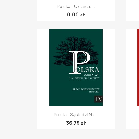
Szybki podgląd

Polska - Ukraina....
0,00 zł
Szybki podgląd

Polska I Sąsiedzi Na...
36,75 zł