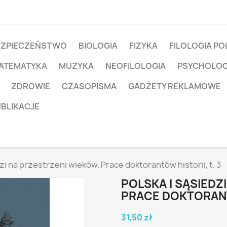
EZPIECZEŃSTWO
BIOLOGIA
FIZYKA
FILOLOGIA PO
ATEMATYKA
MUZYKA
NEOFILOLOGIA
PSYCHOLOG
ZDROWIE
CZASOPISMA
GADŻETY REKLAMOWE
UBLIKACJE
dzi na przestrzeni wieków. Prace doktorantów historii, t. 3
POLSKA I SĄSIEDZ
PRACE DOKTORANTÓ
31,50 zł