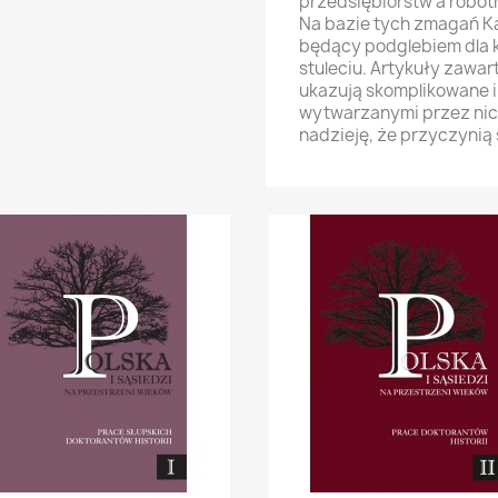
przedsiębiorstw a robot
Na bazie tych zmagań Ka
będący podglebiem dla 
stuleciu. Artykuły zawart
ukazują skomplikowane i 
wytwarzanymi przez nic
nadzieję, że przyczynią 