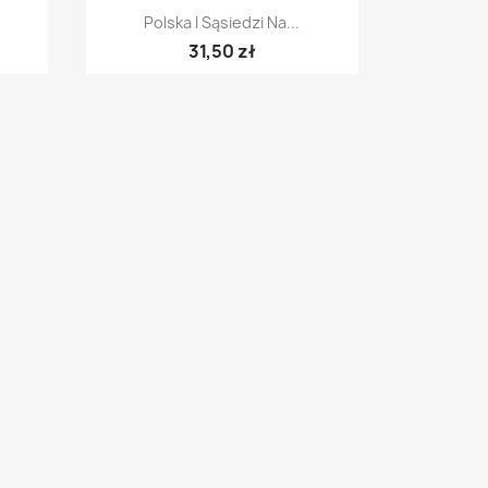
Szybki podgląd

Polska I Sąsiedzi Na...
31,50 zł