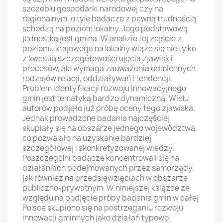
szczeblu gospodarki narodowej czy na
regionalnym, o tyle badacze z pewną trudnością
schodzą na poziom lokalny. Jego podstawową
jednostką jest gmina. W analizie tej zejście z
poziomu krajowego na lokalny wiąże się nie tylko
z kwestią szczegółowości ujęcia zjawisk i
procesów, ale wymaga zauważenia odmiennych
rodzajów relacji, oddziaływań i tendencji.
Problem identyfikacji rozwoju innowacyjnego
gmin jest tematyką bardzo dynamiczną. Wielu
autorów podjęło już próbę oceny tego zjawiska.
Jednak prowadzone badania najczęściej
skupiały się na obszarze jednego województwa,
co pozwalało na uzyskanie bardziej
szczegółowej i skonkretyzowanej wiedzy.
Poszczególni badacze koncentrowali się na
działaniach podejmowanych przez samorządy,
jak również na przedsięwzięciach w obszarze
publiczno-prywatnym. W niniejszej książce ze
względu na podjęcie próby badania gmin w całej
Polsce skupiono się na postrzeganiu rozwoju
innowacji gminnych jako działań typowo