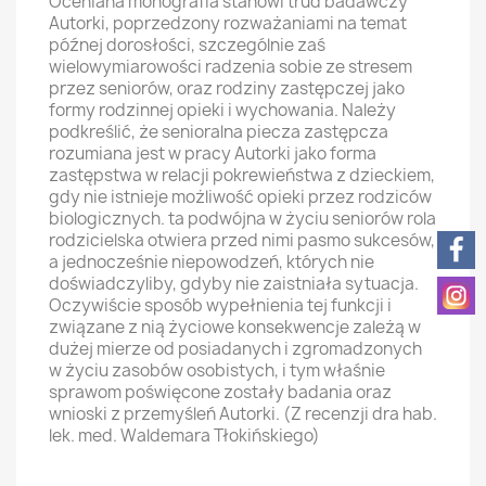
Oceniana monografia stanowi trud badawczy
Autorki, poprzedzony rozważaniami na temat
późnej dorosłości, szczególnie zaś
wielowymiarowości radzenia sobie ze stresem
przez seniorów, oraz rodziny zastępczej jako
formy rodzinnej opieki i wychowania. Należy
podkreślić, że senioralna piecza zastępcza
rozumiana jest w pracy Autorki jako forma
zastępstwa w relacji pokrewieństwa z dzieckiem,
gdy nie istnieje możliwość opieki przez rodziców
biologicznych. ta podwójna w życiu seniorów rola
rodzicielska otwiera przed nimi pasmo sukcesów,
a jednocześnie niepowodzeń, których nie
doświadczyliby, gdyby nie zaistniała sytuacja.
Oczywiście sposób wypełnienia tej funkcji i
związane z nią życiowe konsekwencje zależą w
dużej mierze od posiadanych i zgromadzonych
w życiu zasobów osobistych, i tym właśnie
sprawom poświęcone zostały badania oraz
wnioski z przemyśleń Autorki. (Z recenzji dra hab.
lek. med. Waldemara Tłokińskiego)