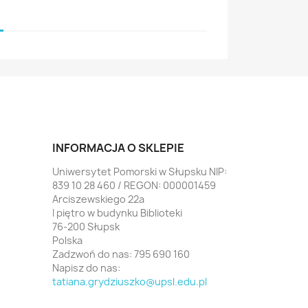
INFORMACJA O SKLEPIE
Uniwersytet Pomorski w Słupsku NIP:
839 10 28 460 / REGON: 000001459
Arciszewskiego 22a
I piętro w budynku Biblioteki
76-200 Słupsk
Polska
Zadzwoń do nas:
795 690 160
Napisz do nas:
tatiana.grydziuszko@upsl.edu.pl