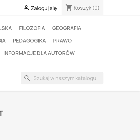
shopping_cart

Koszyk
(0)
Zaloguj się
LSKA
FILOZOFIA
GEOGRAFIA
IA
PEDAGOGIKA
PRAWO
INFORMACJE DLA AUTORÓW
search
T