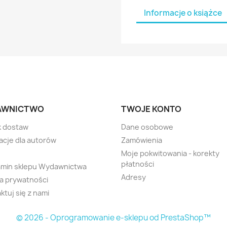
Informacje o książce
AWNICTWO
TWOJE KONTO
k dostaw
Dane osobowe
acje dla autorów
Zamówienia
Moje pokwitowania - korekty
płatności
amin sklepu Wydawnictwa
Adresy
ka prywatności
ktuj się z nami
© 2026 - Oprogramowanie e-sklepu od PrestaShop™