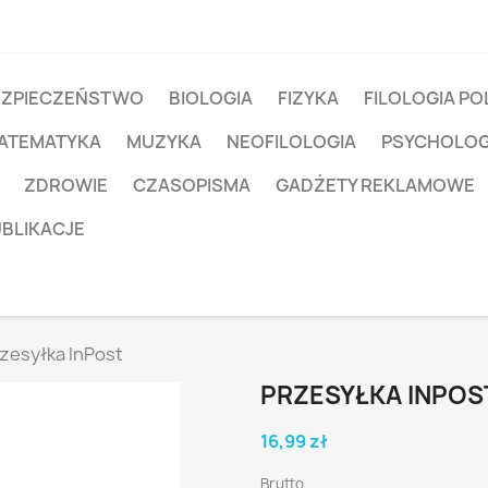
EZPIECZEŃSTWO
BIOLOGIA
FIZYKA
FILOLOGIA PO
ATEMATYKA
MUZYKA
NEOFILOLOGIA
PSYCHOLOG
ZDROWIE
CZASOPISMA
GADŻETY REKLAMOWE
UBLIKACJE
zesyłka InPost
PRZESYŁKA INPOS
16,99 zł
Brutto