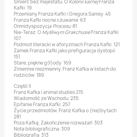
Śmierć bez majestatu. O
Kolonii karnej
Franza
Kafki 19
Przemiany Franza Kafki i Gregora Samsy 45
Franza Kafki nocne czuwanie 63
Omnidyspozycja
Procesu
81
Nie-Teraz. O
Myśliwym Grakchusie
Franza Kafki
107
Podmiot literacki w aforyzmach Franza Kafki 121
Zamek Franza Kafki jako prefiguracja dystopii
151
Stare, piękne g(ł)ody 169
Zmiennie niezmienny. Franz Kafka w listach do
rodziców 189
Część II
Franz Kafka i animal studies 215
Wiadomość ze Wschodu 235
Epifanie Franza Kafki 257
Życie przedmiotów. Franz Kafka o (nie)bytach
281
Poza Kafką. Zakończenie rozważań 303
Nota bibliograficzna 309
Bibliografia 313