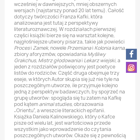
wcześniej w dawniejszych, mniej obszernych
wersjach (najstarszy ponad 20 lat temu). Całość
dotyczy twórczości Franza Kafki, która
analizowana jest tutaj z perspektywy
literaturoznawczej. W rozdziałach pierwszej
części książki bierze się na warsztat kolejne,
najgłośniejsze utwory pisarza, takie jak powieści
Proces
i
Zamek
, nowele
Przemiana
i
Kolonia karna
,
zbiory aforyzmów, opowiadania
Myśliwy
Grakchus
,
Mistrz głodowania
i
Lekarz wiejski
, a
jeden z rozdziałów poświęcony jest poetyce
listów do rodziców. Część druga obejmuje trzy
eseje, w których Autor skupia się już nie tyle na
poszczególnym utworze, ile przyjmuje kolejno
jedną z perspektyw badawczych, by spojrzeć na
grupę utworów: spogląda się tu zatem na Kafkę
pod kątem
animal studies
, obrazowania
„Orientu”, a wreszcie literackich epifanii.
Książka Daniela Kalinowskiego, który o Kafce
pisze od wielu lat, jest wartościowa przede
wszystkim jako wprowadzenie do czytania
poszczególnych utworów. Okaże się z pewnością