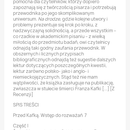
pomocna dla czytelników, którzy dopiero
zapoznają się z twórczością pisarza i potrzebują
przewodnika po jego skomplikowanym
uniwersum.
Na drodze
, gdzie kolejne utwory i
problemy prezentuje się krok po kroku, z
nadzwyczajną solidnością, a przede wszystkim –
co rzadkie w akademickim pisaniu – z wielką
miłością do przedmiotu badań, owi czytelnicy
odnajdą taki godny zaufania przewodnik. W
obszernych i licznych przypisach
bibliograficznych odnajdą też sugestie dalszych
lektur dotyczących poszczególnych kwestii,
lektur zarówno polsko- jako i anglo- i
niemieckojęzycznych. Stąd też nie mam
wątpliwości, że książka zasługuje na publikację,
zwłaszcza w stulecie śmierci Franza Kafki [...] [Z
Recenzji]
SPIS TREŚCI
Przed Kafką. Wstęp do rozważań 7
Część I