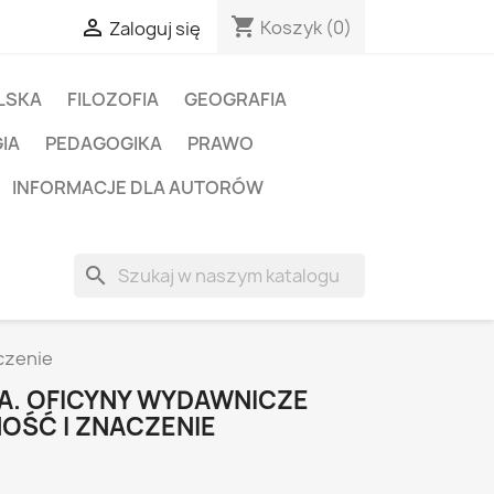
shopping_cart

Koszyk
(0)
Zaloguj się
LSKA
FILOZOFIA
GEOGRAFIA
IA
PEDAGOGIKA
PRAWO
INFORMACJE DLA AUTORÓW
search
czenie
A. OFICYNY WYDAWNICZE
NOŚĆ I ZNACZENIE