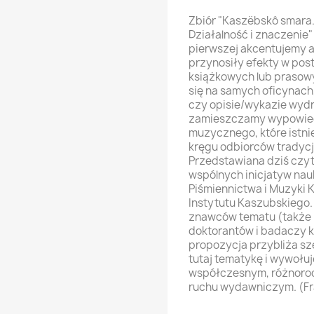
Zbiór "Kaszëbskô smara
Działalność i znaczenie"
pierwszej akcentujemy a
przynosiły efekty w pos
książkowych lub prasowy
się na samych oficynach
czy opisie/wykazie wydr
zamieszczamy wypowiedz
muzycznego, które istn
kręgu odbiorców tradycj
Przedstawiana dziś czyt
wspólnych inicjatyw na
Piśmiennictwa i Muzyki
Instytutu Kaszubskiego
znawców tematu (także 
doktorantów i badaczy k
propozycja przybliża s
tutaj tematykę i wywołu
współczesnym, różnorod
ruchu wydawniczym. (F