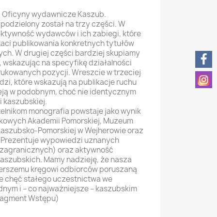
. Oficyny wydawnicze Kaszub.
 podzielony został na trzy części. W
ktywność wydawców i ich zabiegi, które
taci publikowania konkretnych tytułów
ch. W drugiej części bardziej skupiamy
, wskazując na specyfikę działalności
ukowanych pozycji. Wreszcie w trzeciej
i, które wskazują na publikacje ruchu
ieją w podobnym, choć nie identycznym
i kaszubskiej.
elnikom monografia powstaje jako wynik
ukowych Akademii Pomorskiej, Muzeum
 Kaszubsko-Pomorskiej w Wejherowie oraz
. Prezentuje wypowiedzi uznanych
zagranicznych) oraz aktywność
aszubskich. Mamy nadzieję, że nasza
zerszemu kręgowi odbiorców poruszaną
je chęć stałego uczestnictwa we
nym i – co najważniejsze – kaszubskim
ragment Wstępu)