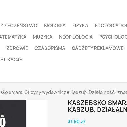
EZPIECZEŃSTWO
BIOLOGIA
FIZYKA
FILOLOGIA PO
ATEMATYKA
MUZYKA
NEOFILOLOGIA
PSYCHOLOG
ZDROWIE
CZASOPISMA
GADŻETY REKLAMOWE
UBLIKACJE
sko smara. Oficyny wydawnicze Kaszub. Działalność i zna
KASZEBSKO SMAR
KASZUB. DZIAŁAL
31,50 zł