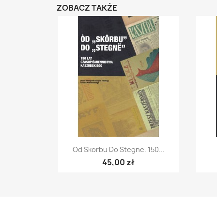
ZOBACZ TAKŻE
Szybki podgląd

Od Skorbu Do Stegne. 150...
45,00 zł