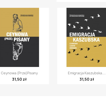
Szybki podgląd
Szybki podgląd


Ceynowa (prze)pisany
Emigracja Kaszubska....
31,50 zł
31,50 zł