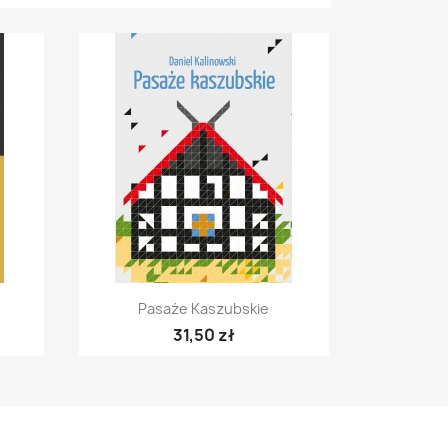
Szybki podgląd

Pasaże Kaszubskie
31,50 zł