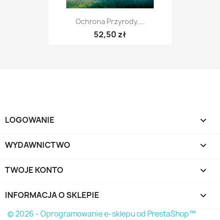
Ochrona Przyrody,...
52,50 zł
LOGOWANIE

WYDAWNICTWO

TWOJE KONTO

INFORMACJA O SKLEPIE
keyboard_arrow_down
© 2026 - Oprogramowanie e-sklepu od PrestaShop™