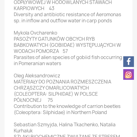
ODPŁYWOWEJ W HODOWLANYCH STAWACH
KARPIOWYCH 43
Diversity and antibiotic resistance of Aeromonas
sp. in inflow and outflow water in carp ponds
Mykola Ovcharenko
PASOŻYTY GATUNKÓW OBCYCH RYB
BABKOWATYCH (GOBIIDAE) WYSTĘPUJĄCYCH W
WODACH POMORZA 57
Parasites of alien species of gobiid fish occurring
in Pomeranian waters
Oleg Aleksandrowicz
MATERIAŁY DO POZNANIA ROZMIESZCZENIA
CHRZĄSZCZY OMARLICOWATYCH
(COLEOPTERA: SILPHIDAE) W POLSCE
PÓŁNOCNEJ 75
Contribution to the knowledge of carrion beetles
(Coleoptera: Silphidae) in Northern Poland
Sebastian Szmyjda, Halina Tkachenko, Natalia
Kurhaluk
SZLAKI BIOCHEMICZNE ZWIĄZANE ZE STRESEM