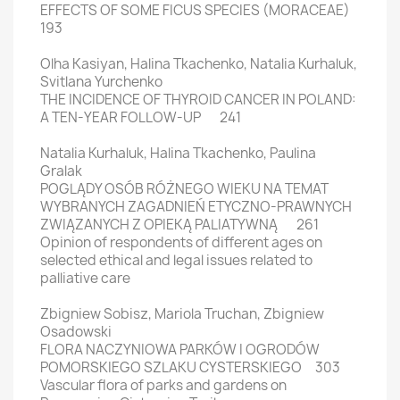
EFFECTS OF SOME FICUS SPECIES (MORACEAE)
193
Olha Kasiyan, Halina Tkachenko, Natalia Kurhaluk,
Svitlana Yurchenko
THE INCIDENCE OF THYROID CANCER IN POLAND:
A TEN-YEAR FOLLOW-UP 241
Natalia Kurhaluk, Halina Tkachenko, Paulina
Gralak
POGLĄDY OSÓB RÓŻNEGO WIEKU NA TEMAT
WYBRANYCH ZAGADNIEŃ ETYCZNO-PRAWNYCH
ZWIĄZANYCH Z OPIEKĄ PALIATYWNĄ 261
Opinion of respondents of different ages on
selected ethical and legal issues related to
palliative care
Zbigniew Sobisz, Mariola Truchan, Zbigniew
Osadowski
FLORA NACZYNIOWA PARKÓW I OGRODÓW
POMORSKIEGO SZLAKU CYSTERSKIEGO 303
Vascular flora of parks and gardens on